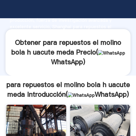
para repuestos el molino bola h uacute meda
fabricante Agarrando fuerte capacidad de
producción, fuerza de investigación avanzada y
excelente servicio, Shanghai para repuestos el
molino bola h uacute meda proveedor crea el valor y
aporta valores a todos los clientes.
Obtener para repuestos el molino
bola h uacute meda Precio(
WhatsApp
)
para repuestos el molino bola h uacute
meda Introducción(
WhatsApp
)