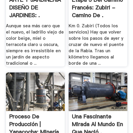
DISEÑO DE
Francés: Zubiri -
JARDINES: .
Camino De .
Aunque sea más caro que
Km 0. Zubiri (Todos los
el nuevo, el ladrillo viejo de
servicios) Hay que volver
color beige, miel o
sobre los pasos de ayer y
terracota claro u oscura,
cruzar de nuevo el puente
siempre es irresistible en
de la Rabia. Tras un
un jardín de aspecto
kilómetro llegamos al
tradicional o ...
borde de una ...
Proceso De
Una Fascinante
Producción |
Mirada Al Mundo En
Yanacocha: Minería
Que Nació .