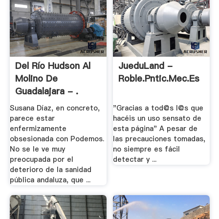
Del Río Hudson Al
JueduLand -
Molino De
Roble.pntic.mec.es
Guadalajara - .
Susana Díaz, en concreto,
"Gracias a tod@s l@s que
parece estar
hacéis un uso sensato de
enfermizamente
esta página" A pesar de
obsesionada con Podemos.
las precauciones tomadas,
No se le ve muy
no siempre es fácil
preocupada por el
detectar y ...
deterioro de la sanidad
pública andaluza, que ...