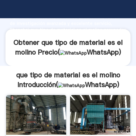
que tipo de material es el molino fabricante
Agarrando fuerte capacidad de producción, fuerza
de investigación avanzada y excelente servicio,
Shanghai que tipo de material es el molino proveedor
crea el valor y aporta valores a todos los clientes.
Obtener que tipo de material es el
molino Precio(
WhatsApp
)
que tipo de material es el molino
Introducción(
WhatsApp
)