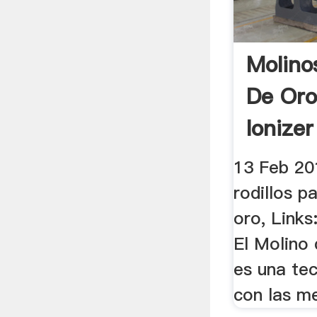
Molino
De Oro
Ionizer
13 Feb 20
rodillos p
oro, Link
El Molino 
es una te
con las me