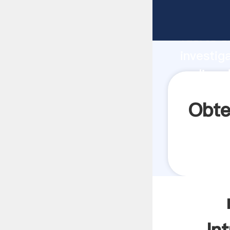
molino d
fuerte c
investig
molino d
aporta v
Obte