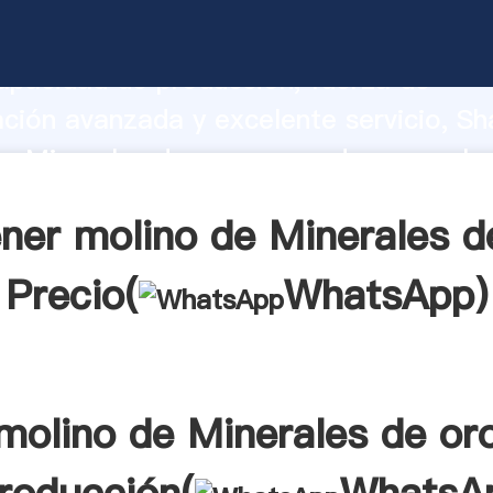
e Minerales de oro fabricante Agarran
apacidad de producción, fuerza de
ación avanzada y excelente servicio, Sh
e Minerales de oro proveedor crea el v
alores a todos los clientes.
ner molino de Minerales d
Precio(
WhatsApp
)
molino de Minerales de or