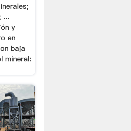
nerales;
...
ión y
ro en
con baja
l mineral: