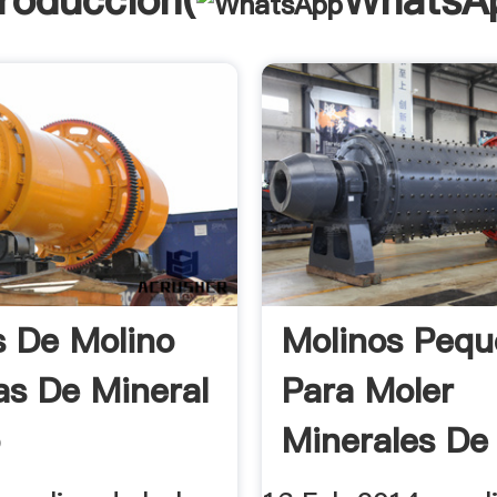
troducción(
WhatsA
s De Molino
Molinos Pequ
as De Mineral
Para Moler
o
Minerales De