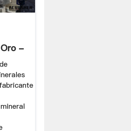
 Oro -
 de
inerales
fabricante
mineral
e