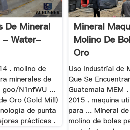
s De Mineral
Mineral Maqu
 - Water-
Molino De Bo
Oro
14 . molino de
Uso Industrial de 
ara minerales de
Que Se Encuentra
s: goo/N1nfWU ...
Guatemala MEM .
de Oro (Gold Mill)
2015 . maquina uti
cnología de punta
para ... Mineral de
jores prácticas .
molino de bolas pa