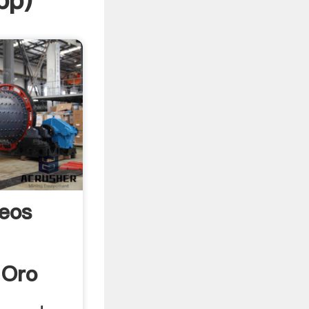
pp
)
eos
 Oro