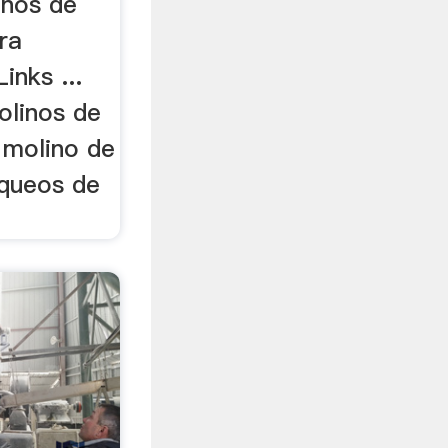
inos de
ra
inks ...
olinos de
 molino de
equeos de