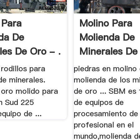
 Para
Molino Para
da De
Molienda De
les De Oro - .
Minerales De
Las .
rodillos para
piedras en molino
de minerales.
molienda de los m
 oro molido para
de oro ... SBM es 
en Sud 225
de equipos de
equipo de ...
procesamiento de 
profesional en el
mundo,molienda d