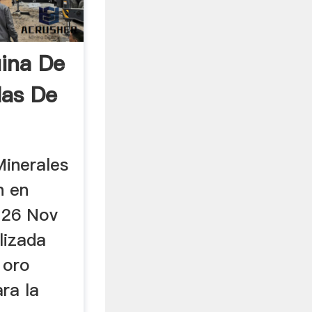
ina De
las De
Minerales
n en
 26 Nov
lizada
 oro
ra la