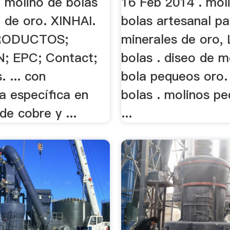
e molino de bolas
16 Feb 2014 . mol
 de oro. XINHAI.
bolas artesanal pa
PRODUCTOS;
minerales de oro, L
; EPC; Contact;
bolas . diseo de m
. ... con
bola pequeos oro.
a específica en
bolas . molinos p
de cobre y ...
...