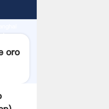
do
anghai
alor y
e oro
o