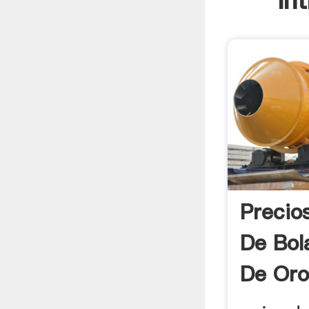
In
Precio
De Bol
De Or