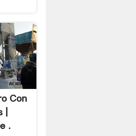
ro Con
 |
e .