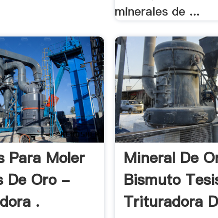
minerales de ...
s Para Moler
Mineral De O
s De Oro -
Bismuto Tesis
dora .
Trituradora D