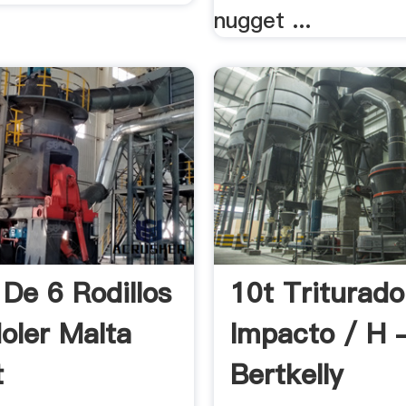
nugget ...
 De 6 Rodillos
10t Triturad
oler Malta
Impacto / H 
t
Bertkelly