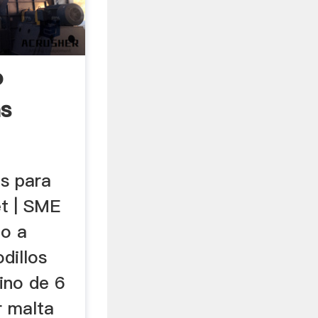
o
as
os para
t | SME
no a
odillos
ino de 6
r malta