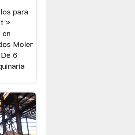
llos para
t »
o en
dos Moler
o De 6
quinaria