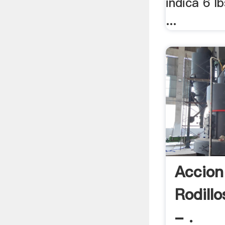
indica 6 l
...
Accion
Rodillo
- .