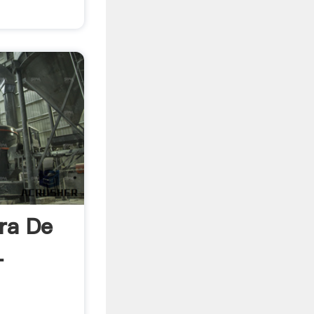
ora De
-