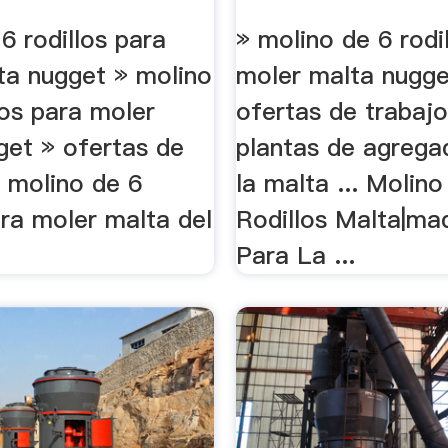
6 rodillos para
» molino de 6 rodi
ta nugget » molino
moler malta nugge
los para moler
ofertas de trabaj
get » ofertas de
plantas de agrega
n molino de 6
la malta ... Molin
ara moler malta del
Rodillos Malta|ma
Para La ...