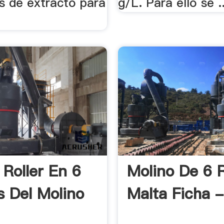
bs de extracto para
g/L. Para ello se ..
 Roller En 6
Molino De 6 R
s Del Molino
Malta Ficha -