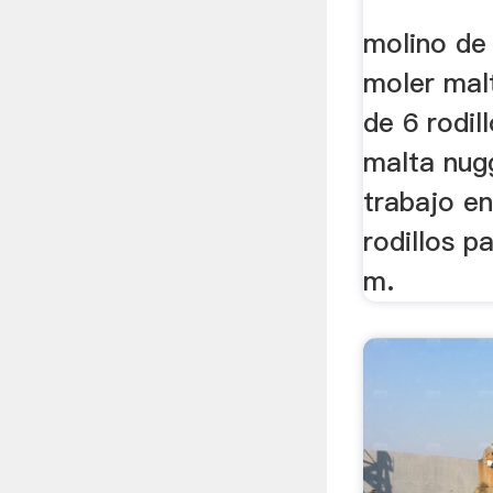
molino de 
moler mal
de 6 rodil
malta nug
trabajo e
rodillos p
m.