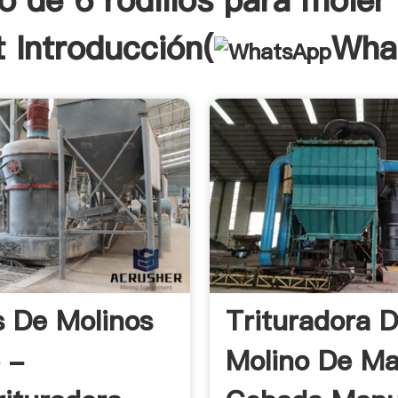
o de 6 rodillos para moler
 Introducción(
Wha
s De Molinos
Trituradora 
 -
Molino De Ma