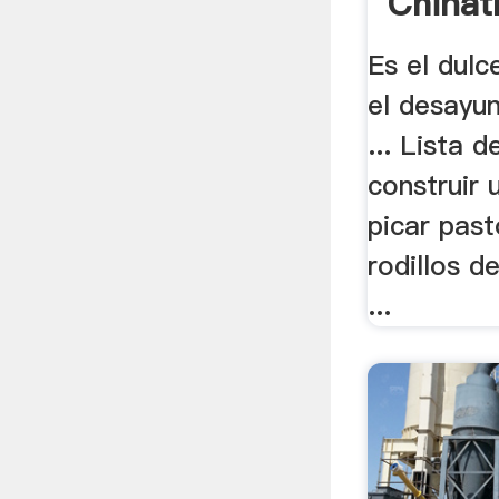
Chinat
Es el dulc
el desayun
... Lista 
construir 
picar past
rodillos d
...