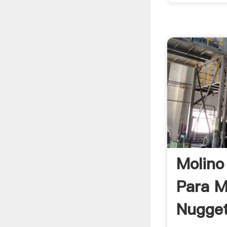
Molino
Para M
Nugge