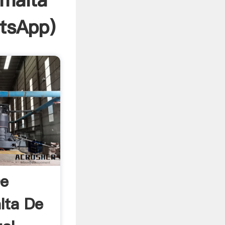
 malta
tsApp
)
De
lta De