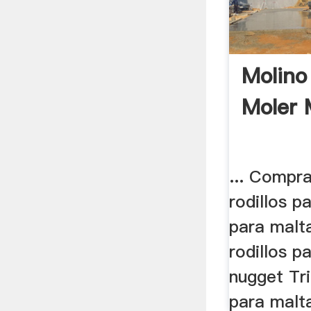
Molino
Moler 
... Compra
rodillos p
para malta
rodillos p
nugget Tr
para malta