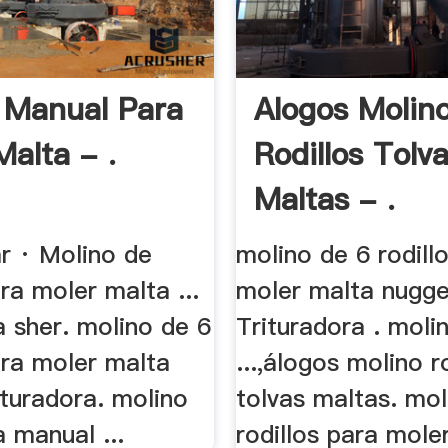
 Manual Para
Alogos Molin
Malta - .
Rodillos Tolv
Maltas - .
r · Molino de
molino de 6 rodill
ara moler malta ...
moler malta nugge
 sher. molino de 6
Trituradora . moli
ara moler malta
...,álogos molino r
ituradora. molino
tolvas maltas. mol
 manual ...
rodillos para mole