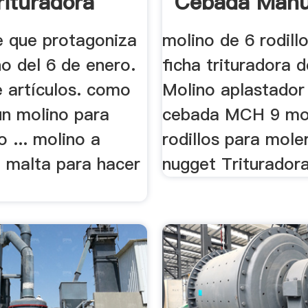
rituradora
Cebada Manu
e que protagoniza
molino de 6 rodill
o del 6 de enero.
ficha trituradora de
de artículos. como
Molino aplastador
un molino para
cebada MCH 9 mol
o ... molino a
rodillos para mole
e malta para hacer
nugget Trituradora;