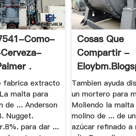
7541-Como-
Cosas Que
-Cerveza-
Compartir -
almer .
Eloybm.blogs
 fabrica extracto
Tambien ayuda di
 La malta para
un mortero para mo
n de ... Anderson
Moliendo la malta
B. Nugget.
molino de ... de u
.8%. para dar ...
azúcar refinado a