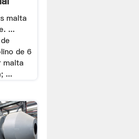
al
os malta
. ...
 de
ino de 6
r malta
 ...