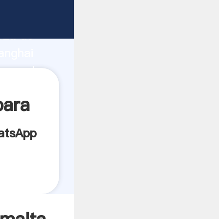
abricante
rza de
anghai
proveedor
es.
para