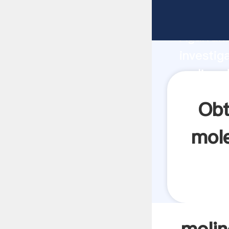
molino d
Agarrand
investig
molino d
crea el 
Obt
mole