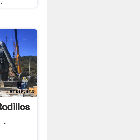
.
odillos
 .