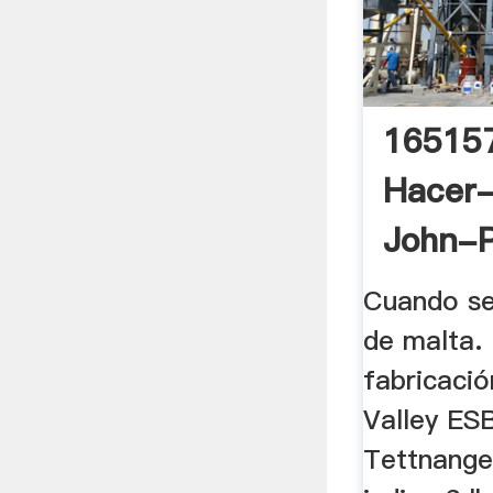
16515
Hacer
John-P
Cuando se
de malta.
fabricació
Valley ES
Tettnanger