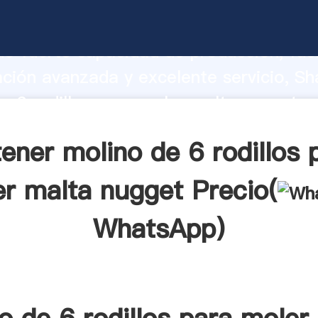
e 6 rodillos para moler malta nugget f
o fuerte capacidad de producción, fue
ación avanzada y excelente servicio, Sh
e 6 rodillos para moler malta nugget 
valor y aporta valores a todos los client
ener molino de 6 rodillos 
r malta nugget Precio(
WhatsApp
)