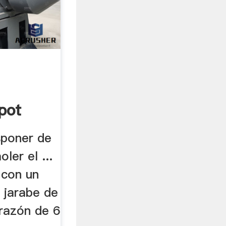
pot
sponer de
ler el ...
 con un
n jarabe de
 razón de 6