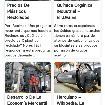
Precios De
Química Orgánica
Plásticos
INdustrial -
Reciclados
Eii.uva.es
(04/2013) | .
Por: Recimex. Una pregunta
Salvo raras excepciones,
recurrente que nos hacen a
los ácidos grasos naturales
Recimex es ¿Cuál es el
tienen un número par de
precio de X plástico
átomos de carbono, ya que
reciclado? No es fácil
su biosíntesis se produce
responder a esta pregunta
por unión de grupos
porque depende ...
acetilo.
Desarrollo De La
Herculano -
Economía Mercantil
Wikipedia, La