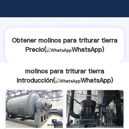
molinos para triturar tierra fabricante Agarrando
fuerte capacidad de producción, fuerza de
investigación avanzada y excelente servicio, Shanghai
molinos para triturar tierra proveedor crea el valor y
aporta valores a todos los clientes.
Obtener molinos para triturar tierra
Precio(
WhatsApp
)
molinos para triturar tierra
Introducción(
WhatsApp
)