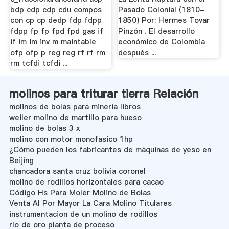
bdp cdp cdp cdu compos
Pasado Colonial (1810-
con cp cp dedp fdp fdpp
1850) Por: Hermes Tovar
fdpp fp fp fpd fpd gas if
Pinzón . El desarrollo
if im im inv m maintable
económico de Colombia
ofp ofp p reg reg rf rf rm
después ...
rm tcfdi tcfdi ...
molinos para triturar tierra Relación
molinos de bolas para mineria libros
weiler molino de martillo para hueso
molino de bolas 3 x
molino con motor monofasico 1hp
¿Cómo pueden los fabricantes de máquinas de yeso en
Beijing
chancadora santa cruz bolivia coronel
molino de rodillos horizontales para cacao
Código Hs Para Moler Molino de Bolas
Venta Al Por Mayor La Cara Molino Titulares
instrumentacion de un molino de rodillos
río de oro planta de proceso