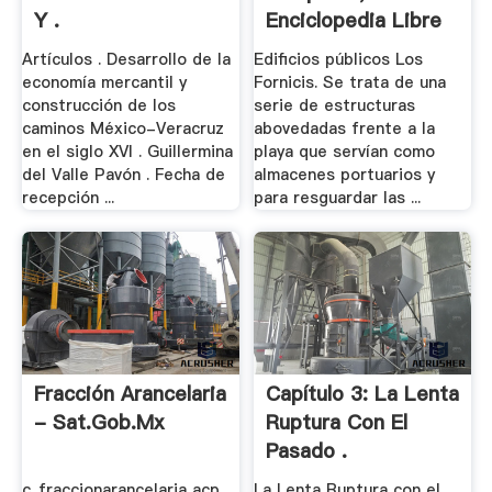
Y .
Enciclopedia Libre
Artículos . Desarrollo de la
Edificios públicos Los
economía mercantil y
Fornicis. Se trata de una
construcción de los
serie de estructuras
caminos México-Veracruz
abovedadas frente a la
en el siglo XVI . Guillermina
playa que servían como
del Valle Pavón . Fecha de
almacenes portuarios y
recepción ...
para resguardar las ...
Fracción Arancelaria
Capítulo 3: La Lenta
- Sat.gob.mx
Ruptura Con El
Pasado .
c_fraccionarancelaria acp
La Lenta Ruptura con el