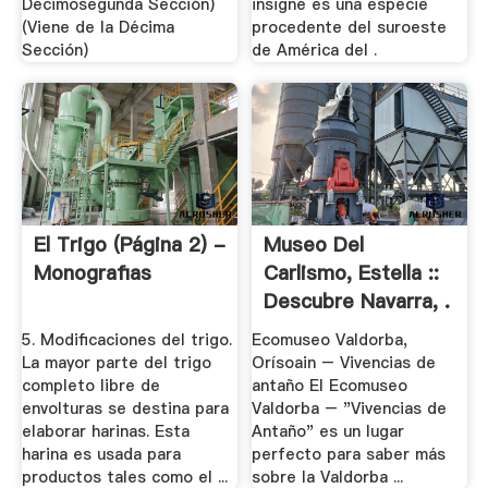
Decimosegunda Sección)
insigne es una especie
(Viene de la Décima
procedente del suroeste
Sección)
de América del .
El Trigo (página 2) -
Museo Del
Monografias
Carlismo, Estella ::
Descubre Navarra, .
5. Modificaciones del trigo.
Ecomuseo Valdorba,
La mayor parte del trigo
Orísoain – Vivencias de
completo libre de
antaño El Ecomuseo
envolturas se destina para
Valdorba – "Vivencias de
elaborar harinas. Esta
Antaño" es un lugar
harina es usada para
perfecto para saber más
productos tales como el ...
sobre la Valdorba ...