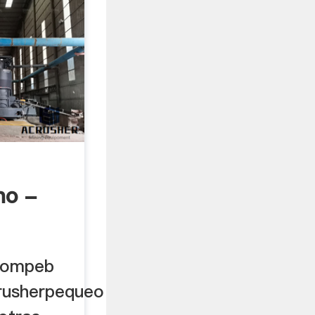
no -
Compeb
rusherpequeo