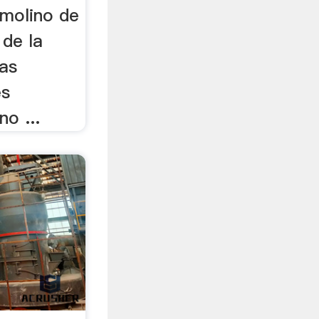
molino de
 de la
las
es
o ...