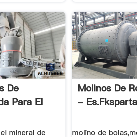
s De
Molinos De Ro
da Para El
- Es.fkspart
el mineral de
molino de bolas,m