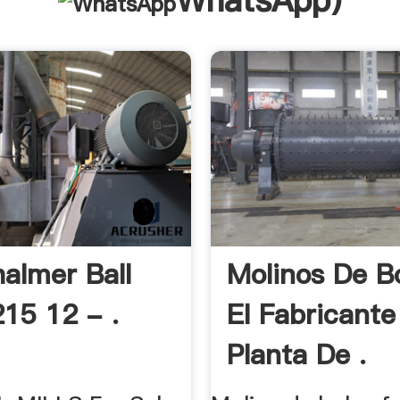
WhatsApp
)
halmer Ball
Molinos De B
215 12 - .
El Fabricante
Planta De .