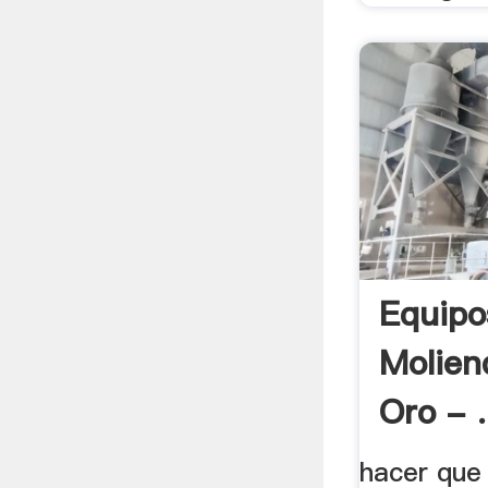
Equipo
Molien
Oro - .
hacer que 