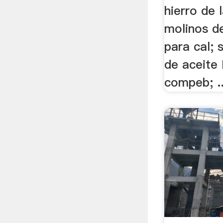
hierro de 
molinos d
para cal; 
de aceite 
compeb; ..