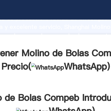
de Bolas Compeb fabricante Agarrando
d de producción, fuerza de investigaci
 y excelente servicio, Shanghai Molino
mpeb proveedor crea el valor y aporta
los clientes.
ener Molino de Bolas Co
Precio(
WhatsApp
)
o de Bolas Compeb Introdu