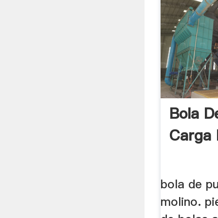
Bola D
Carga 
bola de p
molino. pi