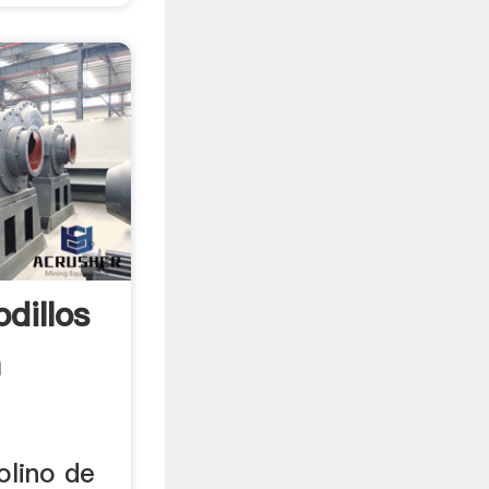
dillos
a
olino de