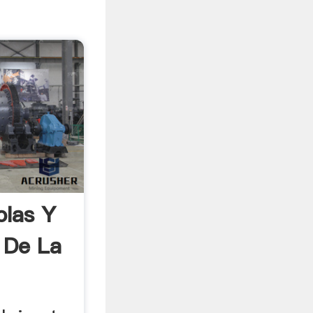
olas Y
 De La