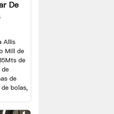
ar De
s
 Allis
 Mill de
335Mts de
 de
emas de
 de bolas,