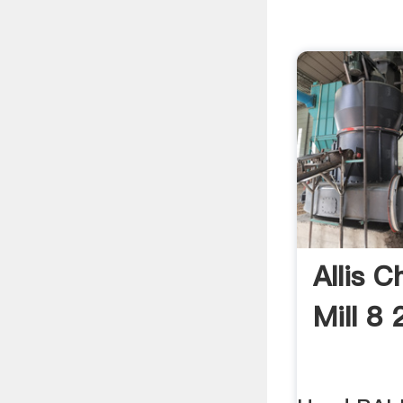
Allis C
Mill 8 