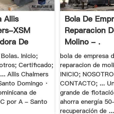
 Allis
Bola De Emp
ers-XSM
Reparacion D
adora De
Molino - .
 .
Bolas. Inicio;
bola de empresa 
tros; Certificado;
reparacion de mol
... Allis Chalmers
INICIO; NOSOTRO
Santo Domingo ·
CONTACTO; ... Un
ominicana de
grande de flotaci
C por A - Santo
ahorra energía 5
recuperación de ..