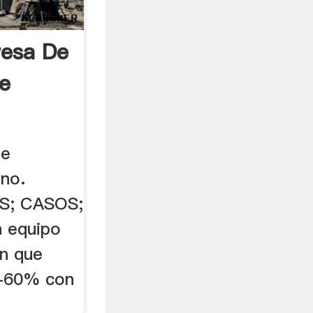
resa De
e
de
ino.
S; CASOS;
 equipo
ón que
0-60% con
.