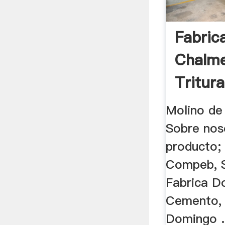
Fabrica
Chalm
Tritur
Compra
Molino de 
Sobre noso
producto; 
Compeb, 
Fabrica D
Cemento, 
Domingo .