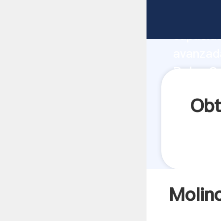
Molino 
capacida
avanzada
Bolas Co
a todos 
Obt
Molin