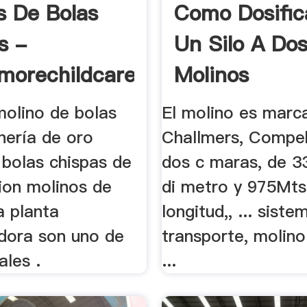
s De Bolas
Como Dosific
s -
Un Silo A Do
morechildcare
Molinos
olino de bolas
El molino es marca
nería de oro
Challmers, Compeb
 bolas chispas de
dos c maras, de 
on molinos de
di metro y 975Mts
a planta
longitud,, ... sist
dora son uno de
transporte, molino
ales .
...