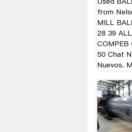
Used BALL
from Nels
MILL BALL
28 39 AL
COMPEB 
50 Chat N
Nuevos. M