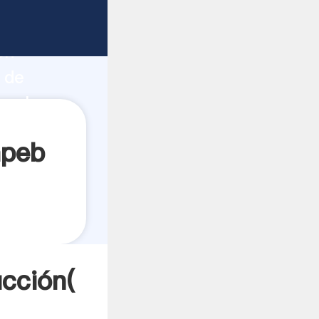
 fuerte
ón
 de
 valores
mpeb
cción(