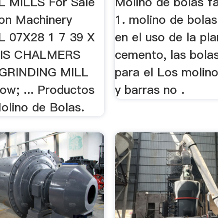
 MILLS For Sale
Molino de bolas f
on Machinery
1. molino de bolas
 07X28 1 7 39 X
en el uso de la pl
LIS CHALMERS
cemento, las bola
GRINDING MILL
para el Los molin
ow; ... Productos
y barras no .
olino de Bolas.