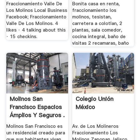
Tesistan - .
Fraccionamiento Valle De
Bonita casa en renta,
Los Molinos Local Business
fraccionamiento los
Facebook; Fraccionamiento
molinos, tesistan,
Valle De Los Molinos. 4
carretera a colotlan, 2
likes · 4 talking about this
plantas, sala comedor,
· 15 checkins.
cocina integral, baño de
visitas 2 recamaras, baño
Molinos San
Colegio Unión
Francisco Espacios
México
Ámplios Y Seguros .
Molinos San Francisco es
Av. de Los Molineros
un residencial creado para
Fraccionamiento Los
que sus habitantes vivan
Molinos Zapopan Jalisco.