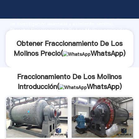
Fraccionamiento De Los Molinos fabricante
Agarrando fuerte capacidad de producción, fuerza
de investigación avanzada y excelente servicio,
Shanghai Fraccionamiento De Los Molinos proveedor
crea el valor y aporta valores a todos los clientes.
Obtener Fraccionamiento De Los
Molinos Precio(
WhatsApp
)
Fraccionamiento De Los Molinos
Introducción(
WhatsApp
)