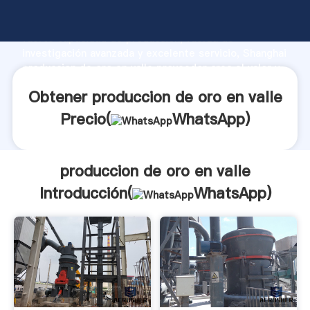
produccion de oro en valle fabricante Agarrando
fuerte capacidad de producción, fuerza de
investigación avanzada y excelente servicio, Shanghai
produccion de oro en valle proveedor crea el valor y
aporta valores a todos los clientes.
Obtener produccion de oro en valle
Precio(
WhatsApp
)
produccion de oro en valle
Introducción(
WhatsApp
)