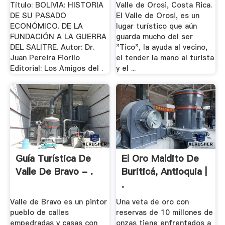
Título: BOLIVIA: HISTORIA
Valle de Orosi, Costa Rica.
DE SU PASADO
El Valle de Orosi, es un
ECONÓMICO. DE LA
lugar turístico que aún
FUNDACIÓN A LA GUERRA
guarda mucho del ser
DEL SALITRE. Autor: Dr.
"Tico", la ayuda al vecino,
Juan Pereira Fiorilo
el tender la mano al turista
Editorial: Los Amigos del .
y el ...
Guía Turística De
El Oro Maldito De
Valle De Bravo - .
Buriticá, Antioquia |
.
Valle de Bravo es un pintor
Una veta de oro con
pueblo de calles
reservas de 10 millones de
empedradas y casas con
onzas tiene enfrentados a