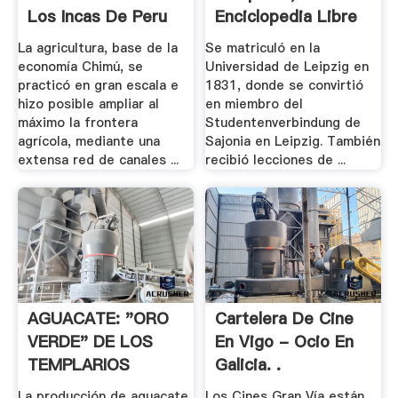
Los Incas De Peru
Enciclopedia Libre
La agricultura, base de la
Se matriculó en la
economía Chimú, se
Universidad de Leipzig en
practicó en gran escala e
1831, donde se convirtió
hizo posible ampliar al
en miembro del
máximo la frontera
Studentenverbindung de
agrícola, mediante una
Sajonia en Leipzig. También
extensa red de canales ...
recibió lecciones de ...
AGUACATE: "ORO
Cartelera De Cine
VERDE" DE LOS
En Vigo - Ocio En
TEMPLARIOS
Galicia. .
La producción de aguacate
Los Cines Gran Vía están