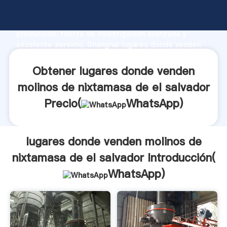
lugares donde venden molinos de nixtamasa de el
salvador fabricante Agarrando fuerte capacidad de
producción, fuerza de investigación avanzada y
excelente servicio, Shanghai lugares donde venden
molinos de nixtamasa de el salvador proveedor crea
el valor y aporta valores a todos los clientes.
Obtener lugares donde venden
molinos de nixtamasa de el salvador
Precio(
WhatsApp
)
lugares donde venden molinos de
nixtamasa de el salvador Introducción(
WhatsApp
)