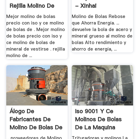
Rejilla Molino De
- Xinhai
Bolas .
Mejor molino de bolas
Molino de Bolas Rebose
precio con iso y ce molino
que Ahorra Energía. ...
de bolas de . Mejor molino
devuelve la bola de acero y
de bolas precio con iso y
mineral grueso al molino de
ce molino de bolas de
bolas Alto rendimiento y
mineral de vestirse . rejilla
ahorro de energía, ...
molino de ...
Álogo De
Iso 9001 Y Ce
Fabricantes De
Molinos De Bolas
Molino De Bolas De
De La Maquina
.
... proveedores de Molino
Trituradoras y molinos,La