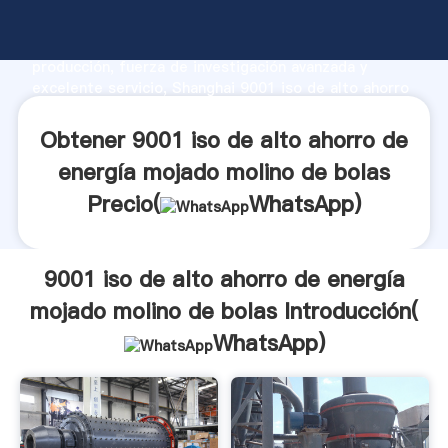
9001 iso de alto ahorro de energía mojado molino de
bolas fabricante Agarrando fuerte capacidad de
producción, fuerza de investigación avanzada y
excelente servicio, Shanghai 9001 iso de alto ahorro
de energía mojado molino de bolas proveedor crea el
valor y aporta valores a todos los clientes.
Obtener 9001 iso de alto ahorro de
energía mojado molino de bolas
Precio(
WhatsApp
)
9001 iso de alto ahorro de energía
mojado molino de bolas Introducción(
WhatsApp
)