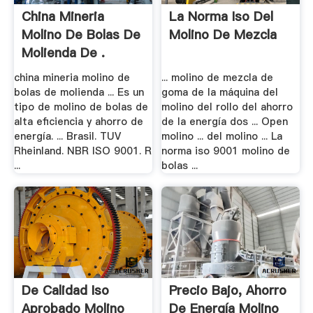
China Mineria
La Norma Iso Del
Molino De Bolas De
Molino De Mezcla
Molienda De .
china mineria molino de
... molino de mezcla de
bolas de molienda ... Es un
goma de la máquina del
tipo de molino de bolas de
molino del rollo del ahorro
alta eficiencia y ahorro de
de la energía dos ... Open
energía. ... Brasil. TUV
molino ... del molino ... La
Rheinland. NBR ISO 9001. R
norma iso 9001 molino de
...
bolas ...
De Calidad Iso
Precio Bajo, Ahorro
Aprobado Molino
De Energía Molino