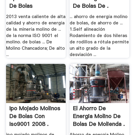
De Bolas
De Bolas De .
2013 venta caliente de alta
... ahorro de energía molino
calidad y ahorro de energía
de bolas, de ahorro de ...
de la. minería molino de ...
1.Self alineación
de la norma ISO 9001 el
Rodamiento de dos hileras
molino. de bolas ... De
de rodillos a rótula permite
Molino Chancadora; De alto
un alto grado de la
...
desviación ...
Ipo Mojado Molinos
El Ahorro De
De Bolas Con
Energia Molino De
Iso9001 2008 .
Bolas De Molienda .
ipo mojado molinos de
Ahorro de energía Molino