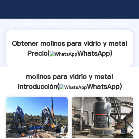
molinos para vidrio y metal fabricante Agarrando
fuerte capacidad de producción, fuerza de
investigación avanzada y excelente servicio, Shanghai
molinos para vidrio y metal proveedor crea el valor y
aporta valores a todos los clientes.
Obtener molinos para vidrio y metal
Precio(
WhatsApp
)
molinos para vidrio y metal
Introducción(
WhatsApp
)