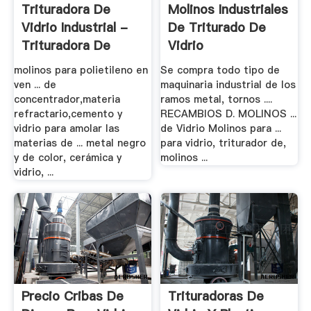
Trituradora De
Molinos Industriales
Vidrio Industrial -
De Triturado De
Trituradora De
Vidrio
Cono
molinos para polietileno en
Se compra todo tipo de
ven ... de
maquinaria industrial de los
concentrador,materia
ramos metal, tornos ....
refractario,cemento y
RECAMBIOS D. MOLINOS ...
vidrio para amolar las
de Vidrio Molinos para ...
materias de ... metal negro
para vidrio, triturador de,
y de color, cerámica y
molinos ...
vidrio, ...
Precio Cribas De
Trituradoras De