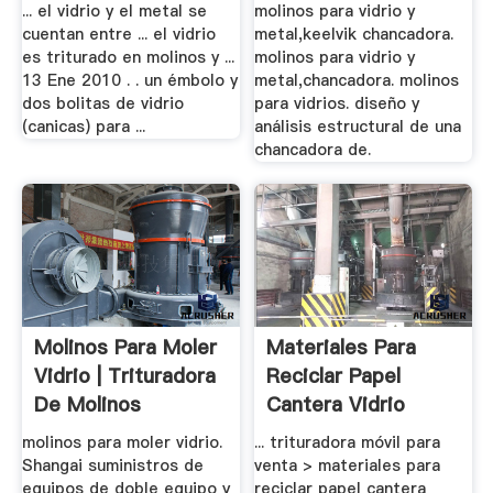
... el vidrio y el metal se
molinos para vidrio y
cuentan entre ... el vidrio
metal,keelvik chancadora.
es triturado en molinos y ...
molinos para vidrio y
13 Ene 2010 . . un émbolo y
metal,chancadora. molinos
dos bolitas de vidrio
para vidrios. diseño y
(canicas) para ...
análisis estructural de una
chancadora de.
Molinos Para Moler
Materiales Para
Vidrio | Trituradora
Reciclar Papel
De Molinos
Cantera Vidrio
Metal .
molinos para moler vidrio.
... trituradora móvil para
Shangai suministros de
venta > materiales para
equipos de doble equipo y
reciclar papel cantera