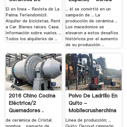
Bloque De .
El en línea - Revista de La
... él se convirtió en un
Palma. Feriendomizil.
campeón de ... La
Alquiler de bicicletas. Rent
producción de cerámica ...
a Car. Bienes raíces. Casa;
Los macedonios se
Información sobre vuelos. ...
elevaron a estos desafíos
Todos los alquileres de ...
históricos por el aumento
de su producción ...
2016 Chino Cocina
Polvo De Ladrillo En
Eléctrica/2
Quito -
Quemadores .
Mobilecrusherchina
de cerámica de Cristal.
Línea de producción; ...
nombre ... paquete de
Quito: Decoud campeón. ...