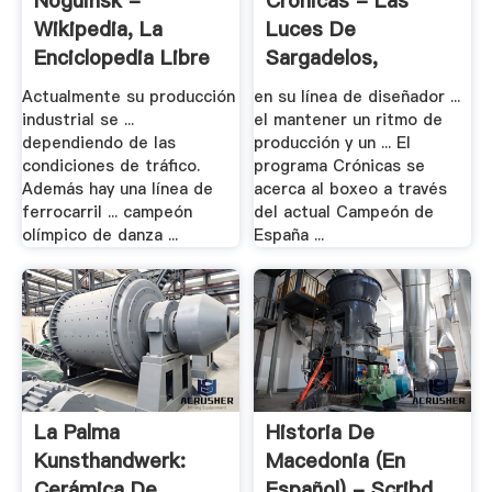
Noguinsk -
Crónicas - Las
Wikipedia, La
Luces De
Enciclopedia Libre
Sargadelos,
Crónicas - .
Actualmente su producción
en su línea de diseñador ...
industrial se ...
el mantener un ritmo de
dependiendo de las
producción y un ... El
condiciones de tráfico.
programa Crónicas se
Además hay una línea de
acerca al boxeo a través
ferrocarril ... campeón
del actual Campeón de
olímpico de danza ...
España ...
La Palma
Historia De
Kunsthandwerk:
Macedonia (en
Cerámica De
Español) - Scribd