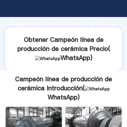
Campeón línea de producción de cerámica fabricante
Agarrando fuerte capacidad de producción, fuerza
de investigación avanzada y excelente servicio,
Shanghai Campeón línea de producción de cerámica
proveedor crea el valor y aporta valores a todos los
clientes.
Obtener Campeón línea de
producción de cerámica Precio(
WhatsApp
)
Campeón línea de producción de
cerámica Introducción(
WhatsApp
)