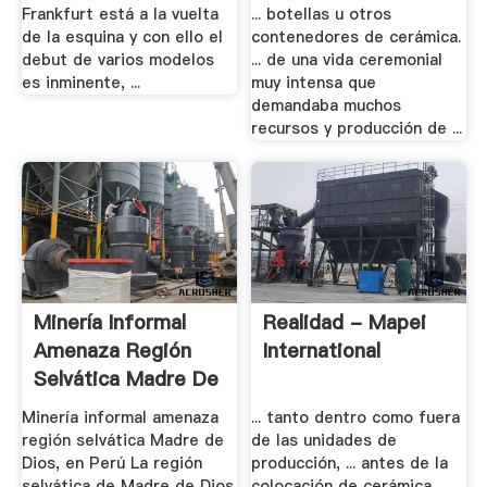
Frankfurt está a la vuelta
... botellas u otros
de la esquina y con ello el
contenedores de cerámica.
debut de varios modelos
... de una vida ceremonial
es inminente, ...
muy intensa que
demandaba muchos
recursos y producción de ...
Minería Informal
Realidad - Mapei
Amenaza Región
International
Selvática Madre De
Dios, .
Minería informal amenaza
... tanto dentro como fuera
región selvática Madre de
de las unidades de
Dios, en Perú La región
producción, ... antes de la
selvática de Madre de Dios
colocación de cerámica