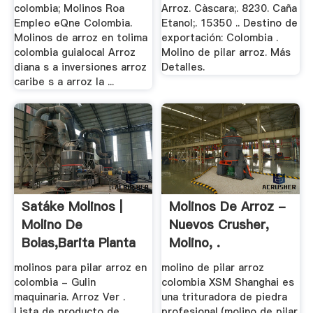
colombia; Molinos Roa
Arroz. Càscara;. 8230. Caña
Empleo eQne Colombia.
Etanol;. 15350 .. Destino de
Molinos de arroz en tolima
exportación: Colombia .
colombia guialocal Arroz
Molino de pilar arroz. Más
diana s a inversiones arroz
Detalles.
caribe s a arroz la ...
Satáke Molinos |
Molinos De Arroz -
Molino De
Nuevos Crusher,
Bolas,Barita Planta
Molino, .
De ...
molinos para pilar arroz en
molino de pilar arroz
colombia - Gulin
colombia XSM Shanghai es
maquinaria. Arroz Ver .
una trituradora de piedra
Lista de producto de
profesional,(molino de pilar