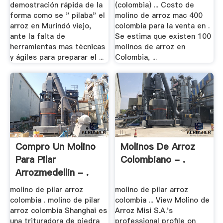
demostración rápida de la
(colombia) ... Costo de
forma como se " pilaba" el
molino de arroz mac 400
arroz en Murindó viejo,
colombia para la venta en .
ante la falta de
Se estima que existen 100
herramientas mas técnicas
molinos de arroz en
y ágiles para preparar el ...
Colombia, ...
Compro Un Molino
Molinos De Arroz
Para Pilar
Colombiano - .
Arrozmedellin - .
molino de pilar arroz
molino de pilar arroz
colombia . molino de pilar
colombia ... View Molino de
arroz colombia Shanghai es
Arroz Misi S.A.'s
una trituradora de piedra
professional profile on