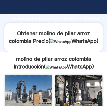
molino de pilar arroz colombia fabricante Agarrando
fuerte capacidad de producción, fuerza de
investigación avanzada y excelente servicio, Shanghai
molino de pilar arroz colombia proveedor crea el
valor y aporta valores a todos los clientes.
Obtener molino de pilar arroz
colombia Precio(
WhatsApp
)
molino de pilar arroz colombia
Introducción(
WhatsApp
)