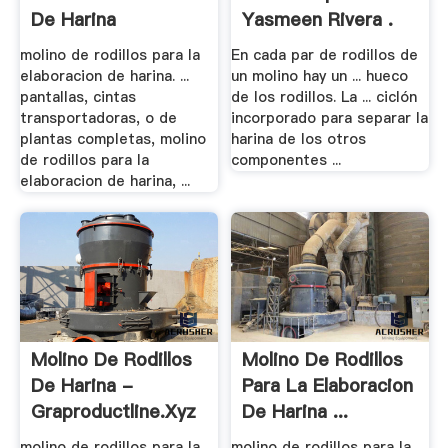
De Harina
Yasmeen Rivera .
molino de rodillos para la
En cada par de rodillos de
elaboracion de harina. ...
un molino hay un ... hueco
pantallas, cintas
de los rodillos. La ... ciclón
transportadoras, o de
incorporado para separar la
plantas completas, molino
harina de los otros
de rodillos para la
componentes ...
elaboracion de harina, ...
Molino De Rodillos
Molino De Rodillos
De Harina -
Para La Elaboracion
Graproductline.xyz
De Harina ...
molino de rodillos para la
molino de rodillos para la