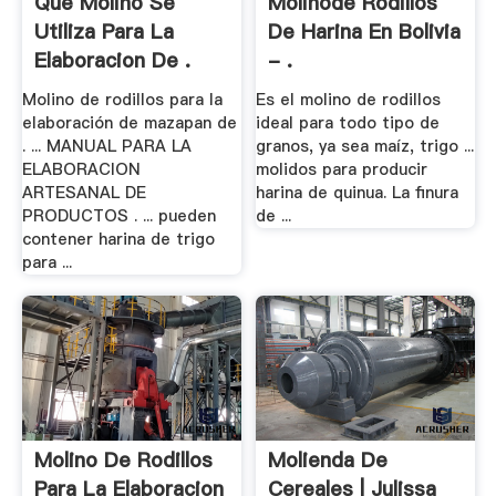
Que Molino Se
Molinode Rodillos
Utiliza Para La
De Harina En Bolivia
Elaboracion De .
- .
Molino de rodillos para la
Es el molino de rodillos
elaboración de mazapan de
ideal para todo tipo de
. ... MANUAL PARA LA
granos, ya sea maíz, trigo ...
ELABORACION
molidos para producir
ARTESANAL DE
harina de quinua. La finura
PRODUCTOS . ... pueden
de ...
contener harina de trigo
para ...
Molino De Rodillos
Molienda De
Para La Elaboracion
Cereales | Julissa