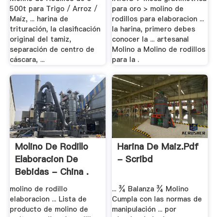
500t para Trigo / Arroz /
para oro > molino de
Maíz, ... harina de
rodillos para elaboracion ...
trituración, la clasificación
la harina, primero debes
original del tamiz,
conocer la ... artesanal
separación de centro de
Molino a Molino de rodillos
cáscara, ...
para la .
Molino De Rodillo
Harina De Maiz.pdf
Elaboracion De
- Scribd
Bebidas - China .
molino de rodillo
... ¾ Balanza ¾ Molino
elaboracion ... Lista de
Cumpla con las normas de
producto de molino de
manipulación ... por