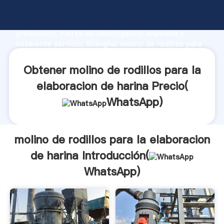
molino de rodillos para la elaboracion de harina
fabricante Agarrando fuerte capacidad de
producción, fuerza de investigación avanzada y
excelente servicio, Shanghai molino de rodillos para
la elaboracion de harina proveedor crea el valor y
aporta valores a todos los clientes.
Obtener molino de rodillos para la
elaboracion de harina Precio(
WhatsApp
)
molino de rodillos para la elaboracion
de harina Introducción(
WhatsApp
)