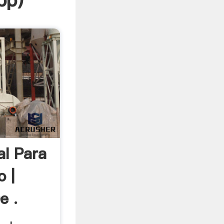
pp
)
l Para
 |
e .