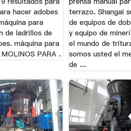
 9 resultados para
prensa manual par
ara hacer adobes
terrazo. Shangai s
 máquina para
de equipos de dob
n de ladrillos de
y equipo de miner
bes. máquina para
el mundo de tritur
O MOLINOS PARA .
somos usted el me
de ...