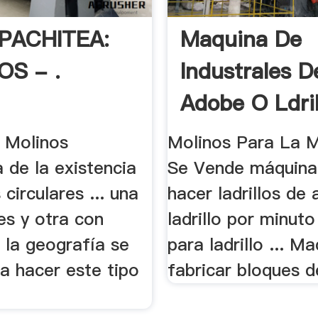
PACHITEA:
Maquina De
OS - .
Industrales D
Adobe O Ldrill
o Molinos
Molinos Para La Mi
 de la existencia
Se Vende máquina
 circulares ... una
hacer ladrillos de
es y otra con
ladrillo por minut
. la geografía se
para ladrillo ... M
a hacer este tipo
fabricar bloques 