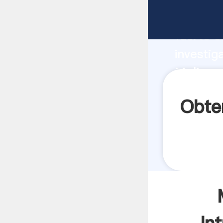
Molinos
fuerte c
investig
Molinos 
aporta v
Obte