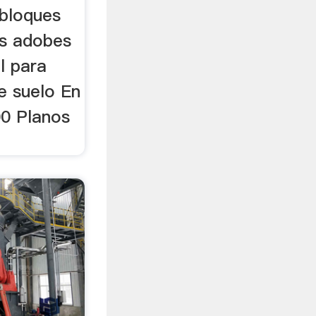
bloques
os adobes
l para
e suelo En
0 Planos