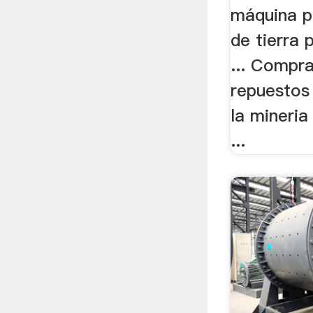
máquina p
de tierra 
... Compr
repuestos
la mineria
...