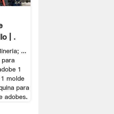
e
o | .
neria; ...
 para
 adobe 1
o 1 molde
aquina para
de adobes.