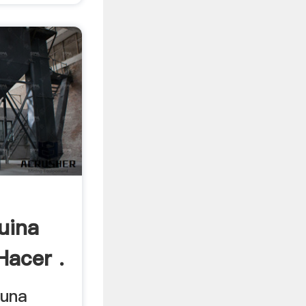
uina
Hacer .
 una