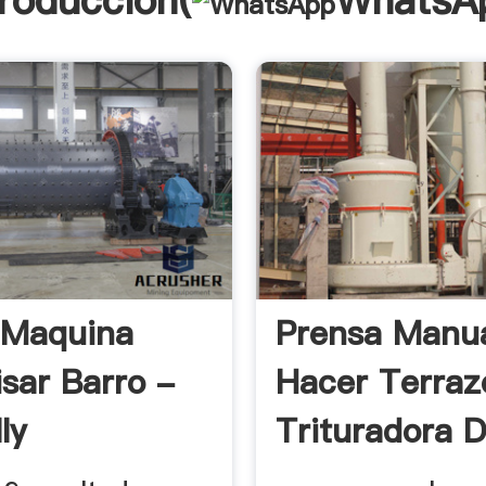
troducción(
WhatsA
 Maquina
Prensa Manua
isar Barro -
Hacer Terrazo
ly
Trituradora D