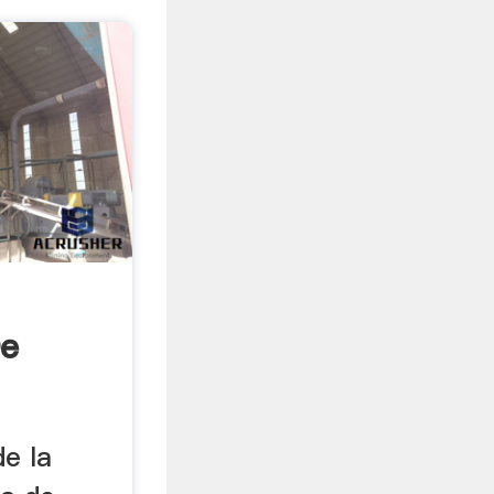
De
de la