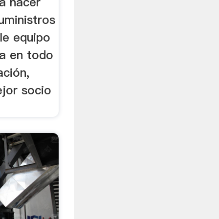
a hacer
uministros
le equipo
ía en todo
ación,
jor socio