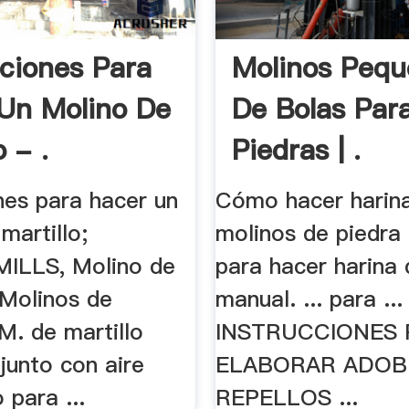
cciones Para
Molinos Pequ
Un Molino De
De Bolas Par
o - .
Piedras | .
nes para hacer un
Cómo hacer harin
martillo;
molinos de piedra 
LLS, Molino de
para hacer harina
. Molinos de
manual. ... para ...
 M. de martillo
INSTRUCCIONES 
 junto con aire
ELABORAR ADOB
 para ...
REPELLOS ...