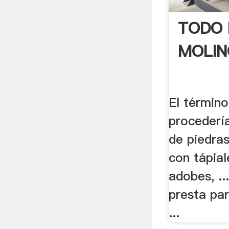
TODO 
MOLIN
El términ
procedería
de piedras
con tápial
adobes, ..
presta par
...