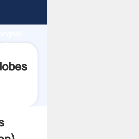
ndo
anghai
alor y
dobes
s