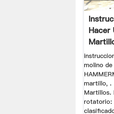
Instru
Hacer 
Martill
instruccio
molino de 
HAMMERMI
martillo, 
Martillos.
rotatorio:
clasificado