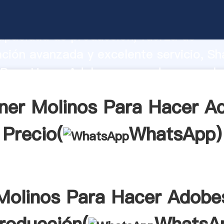
 Para Hacer Adobes fabricante Agarra
apacidad de producción, fuerza de
ación avanzada y excelente servicio, Sh
Para Hacer Adobes proveedor crea el v
alores a todos los clientes.
ner Molinos Para Hacer A
Precio(
WhatsApp
)
Molinos Para Hacer Adobe