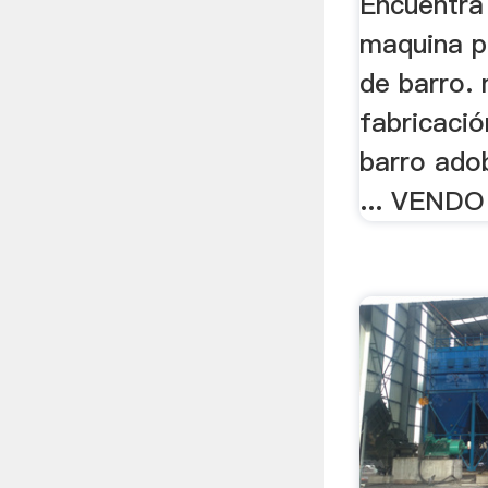
Encuentra
maquina p
de barro.
fabricació
barro ado
... VEND