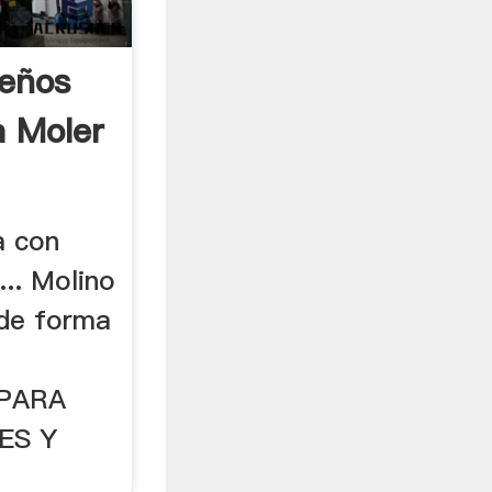
eños
a Moler
a con
... Molino
 de forma
PARA
ES Y