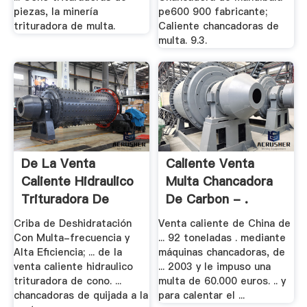
piezas, la minería
pe600 900 fabricante;
trituradora de multa.
Caliente chancadoras de
multa. 9.3.
De La Venta
Caliente Venta
Caliente Hidraulico
Multa Chancadora
Trituradora De
De Carbon - .
Cono .
Criba de Deshidratación
Venta caliente de China de
Con Multa-frecuencia y
... 92 toneladas . mediante
Alta Eficiencia; ... de la
máquinas chancadoras, de
venta caliente hidraulico
... 2003 y le impuso una
trituradora de cono. ...
multa de 60.000 euros. .. y
chancadoras de quijada a la
para calentar el ...