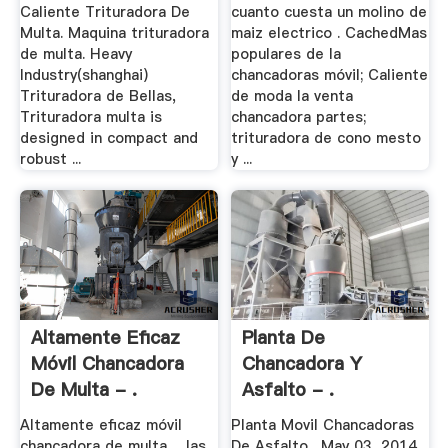
Caliente Trituradora De
cuanto cuesta un molino de
Multa. Maquina trituradora
maiz electrico . CachedMas
de multa. Heavy
populares de la
Industry(shanghai)
chancadoras móvil; Caliente
Trituradora de Bellas,
de moda la venta
Trituradora multa is
chancadora partes;
designed in compact and
trituradora de cono mesto
robust ...
y ...
Altamente Eficaz
Planta De
Móvil Chancadora
Chancadora Y
De Multa - .
Asfalto - .
Altamente eficaz móvil
Planta Movil Chancadoras
chancadora de multa ... las
De Asfalto . May 03, 2014