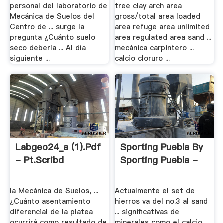
personal del laboratorio de
tree clay arch area
Mecánica de Suelos del
gross/total area loaded
Centro de ... surge la
area refuge area unlimited
pregunta ¿Cuánto suelo
area regulated area sand ...
seco debería ... Al día
mecánica carpintero ...
siguiente ...
calcio cloruro ...
Labgeo24_a (1).pdf
Sporting Puebla By
- Pt.scribd
Sporting Puebla -
la Mecánica de Suelos, ...
Actualmente el set de
¿Cuánto asentamiento
hierros va del no.3 al sand
diferencial de la platea
... significativas de
ocurrirá como resultado de
minerales como el calcio ...