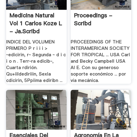
Medicina Natural
Proceedings -
Vol 1 Carlos Koze L
Scribd
- Ja.scribd
INDICE DEL VOLUMEN
PROCEEDINGS OF THE
PRIMERO P r i i i >
INTERAMERICAN SOCIETY
~edicirin, r~ Segunda ~ d i c
FOR TROPICAL ... USA Carl
i o n . Terr~ra edicib~,
and Becky Campbell USA
Cuarta rdirión.
Al E. Con su generoso
Qu+iildediriiin, Sexla
soporte económico ... por
cdicirin, 5Ppiima ediribn ...
vía mecánica.
Esenciales Del
Agronomía En La