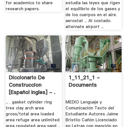
for academics to share
estudia las leyes que rigen
research papers.
el equilibrio de los gases y
de los cuerpos en el aire.
aerostat ... Al costado.
alternate airport ...
Diccionario De
1_11_21_1 -
Construccion
Documents
[Español Ingles] - .
... . gasket cylinder ring
MEDIO Lenguaje y
tree clay arch area
Comunicación Texto del
gross/total area loaded
Estudiante Autores Jaime
area refuge area unlimited
Bristilo Cañón Licenciado
area regulated area sand ...
en Letras con mención en