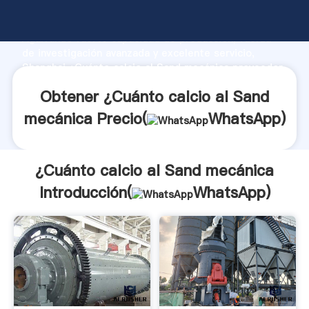
¿Cuánto calcio al Sand mecánica fabricante
Agarrando fuerte capacidad de producción, fuerza
de investigación avanzada y excelente servicio,
Shanghai ¿Cuánto calcio al Sand mecánica proveedor
crea el valor y aporta valores a todos los clientes.
Obtener ¿Cuánto calcio al Sand
mecánica Precio(
WhatsApp
)
¿Cuánto calcio al Sand mecánica
Introducción(
WhatsApp
)