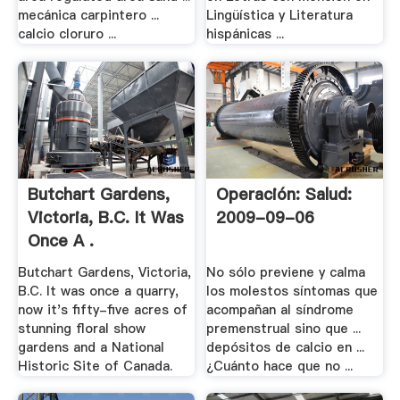
mecánica carpintero ...
Lingüística y Literatura
calcio cloruro ...
hispánicas ...
Butchart Gardens,
Operación: Salud:
Victoria, B.C. It Was
2009-09-06
Once A .
Butchart Gardens, Victoria,
No sólo previene y calma
B.C. It was once a quarry,
los molestos síntomas que
now it's fifty-five acres of
acompañan al síndrome
stunning floral show
premenstrual sino que ...
gardens and a National
depósitos de calcio en ...
Historic Site of Canada.
¿Cuánto hace que no ...