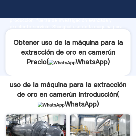
uso de la máquina para la extracción de oro en
camerún fabricante Agarrando fuerte capacidad de
producción, fuerza de investigación avanzada y
excelente servicio, Shanghai uso de la máquina para
la extracción de oro en camerún proveedor crea el
valor y aporta valores a todos los clientes.
Obtener uso de la máquina para la
extracción de oro en camerún
Precio(
WhatsApp
)
uso de la máquina para la extracción
de oro en camerún Introducción(
WhatsApp
)