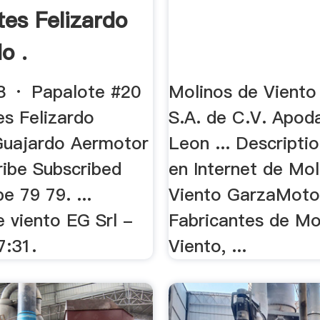
tes Felizardo
o .
8 · Papalote #20
Molinos de Viento
es Felizardo
S.A. de C.V. Apo
Guajardo Aermotor
Leon ... Descripti
ribe Subscribed
en Internet de Mol
e 79 79. ...
Viento GarzaMoto
 viento EG Srl -
Fabricantes de Mo
7:31.
Viento, ...