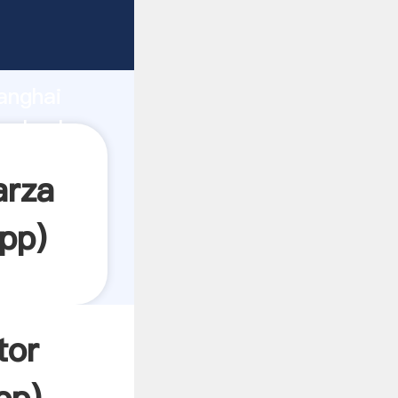
rrando
anghai
el valor
arza
pp
)
tor