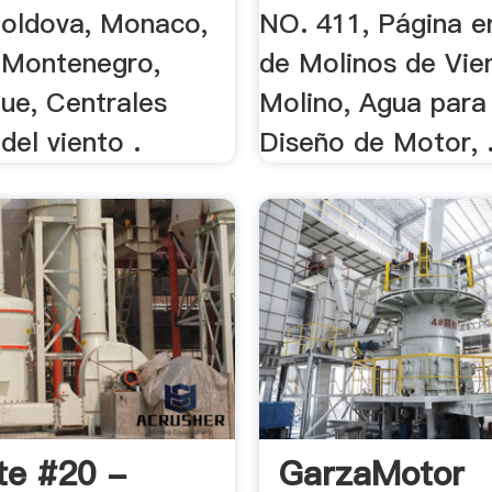
oldova, Monaco,
NO. 411, Página en
 Montenegro,
de Molinos de Vien
e, Centrales
Molino, Agua para
 del viento .
Diseño de Motor, .
te #20 -
GarzaMotor