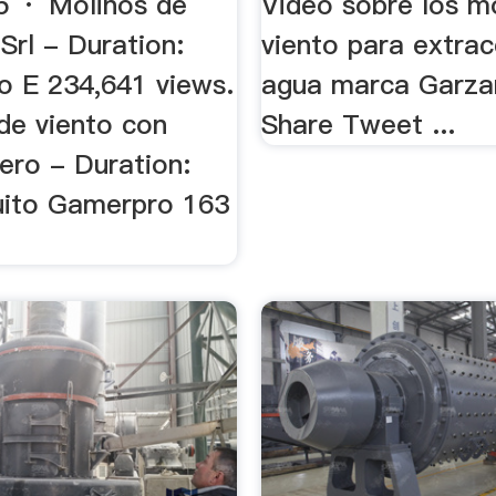
 · Molinos de
Video sobre los m
Srl - Duration:
viento para extrac
o E 234,641 views.
agua marca Garza
 de viento con
Share Tweet ...
ero - Duration:
uito Gamerpro 163