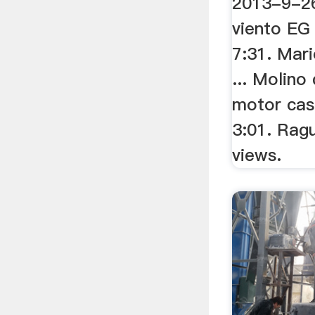
2013-9-26
viento EG 
7:31. Mari
... Molino
motor cas
3:01. Rag
views.