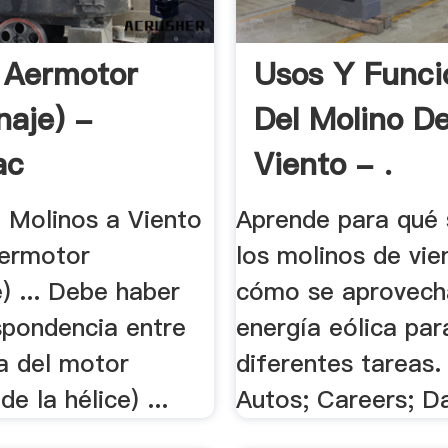
 Aermotor
Usos Y Funci
naje) -
Del Molino D
ac
Viento - .
 Molinos a Viento
Aprende para qué s
ermotor
los molinos de vie
) ... Debe haber
cómo se aprovech
spondencia entre
energía eólica par
ia del motor
diferentes tareas.
e la hélice) ...
Autos; Careers; Da