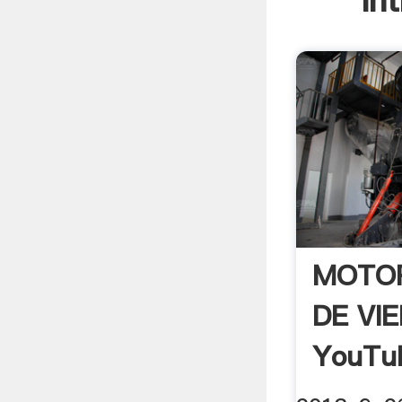
In
MOTOR
DE VI
YouTu