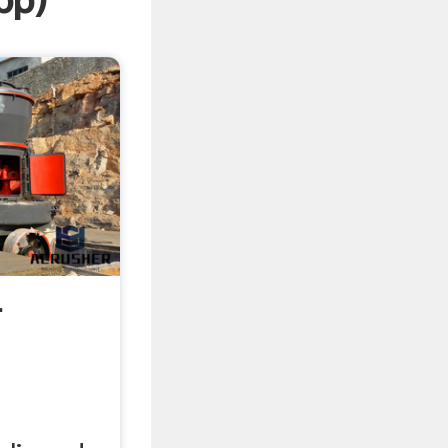
pp
)
-