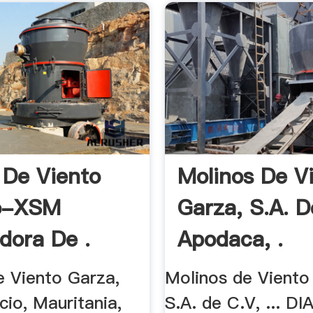
 De Viento
Molinos De V
o-XSM
Garza, S.A. D
adora De .
Apodaca, .
e Viento Garza,
Molinos de Viento
cio, Mauritania,
S.A. de C.V, ... D