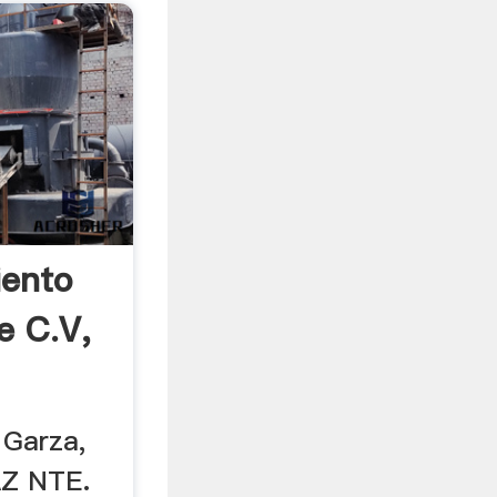
iento
e C.V,
 Garza,
IAZ NTE.