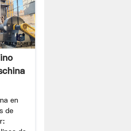
ino
schina
ina en
s de
r: