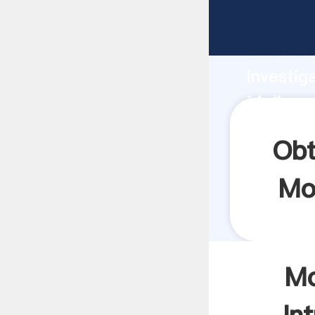
Molinos
fuerte c
investig
Molinos 
y aporta
Obt
Mo
Mo