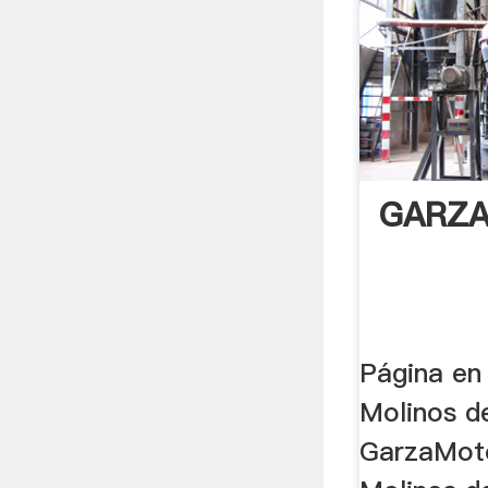
GARZ
Página en 
Molinos d
GarzaMoto