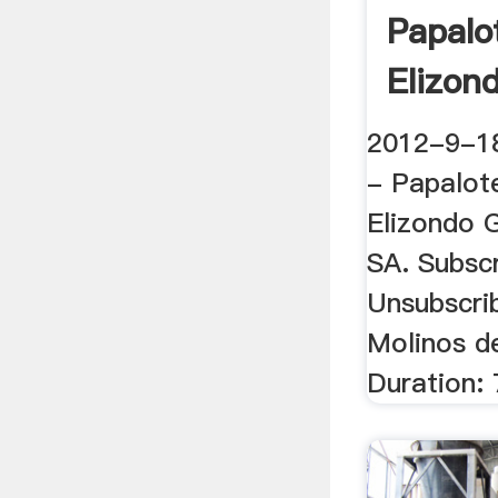
Papalo
Elizond
2012-9-1
- Papalot
Elizondo 
SA. Subsc
Unsubscrib
Molinos de
Duration: 