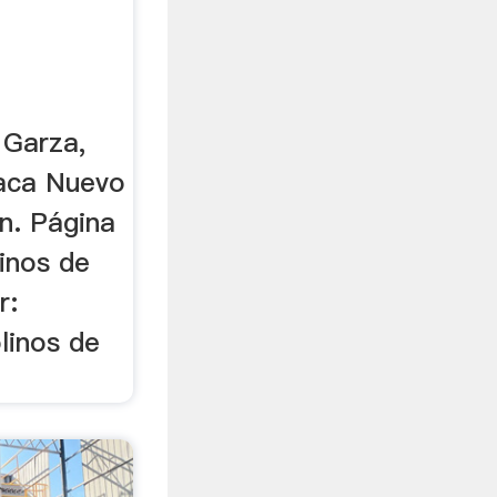
 Garza,
daca Nuevo
on. Página
inos de
r:
linos de