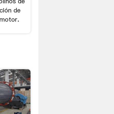
olinos de
ción de
motor.