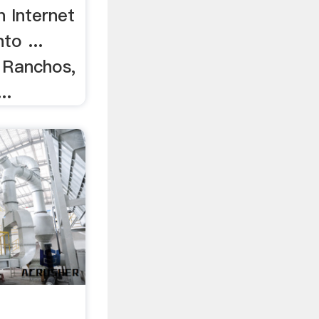
 Internet
to ...
 Ranchos,
..