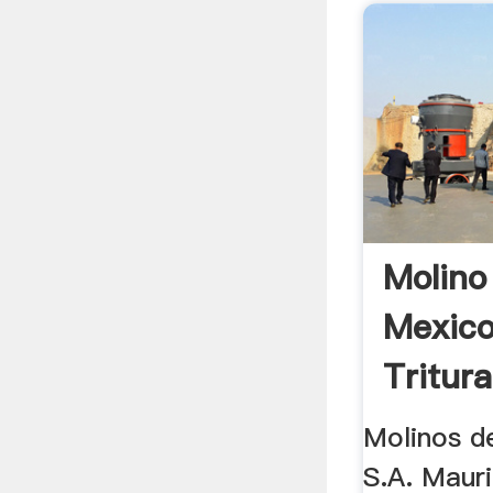
Molino
Mexic
Tritur
Molinos d
S.A. Mauri