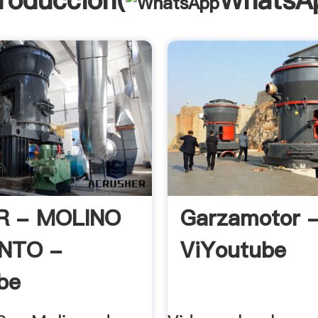
troducción(
WhatsA
 - MOLINO
Garzamotor 
ENTO -
ViYoutube
be