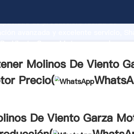
 De Viento Garza Motor fabricante Aga
apacidad de producción, fuerza de
ación avanzada y excelente servicio, Sh
De Viento Garza Motor proveedor crea 
 valores a todos los clientes.
ener Molinos De Viento G
tor Precio(
WhatsA
linos De Viento Garza Mo