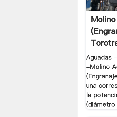
Molino
(Engra
Torotr
Aguadas -
-Molino A
(Engranaje
una corre
la potenc
(diámetro d