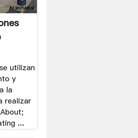
ones
e
e utilizan
nto y
a la
a realizar
 About;
ting ...