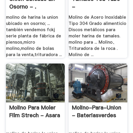
Osorno - .
-
Drobilkamining.top
molino de harina la union
Molino de Acero Inoxidable
ubicado en osorno; ...
Tipo 304 Grado alimenticio
también vendemos fckj
Discos metálicos para
serie planta de fábrica de
moler harina de tamales.
piensos,micro
molino para ... Molino、
molino,molino de bolas
Trituradora de la roca .
para la venta,trituradora ...
Molino de ...
Molino Para Moler
Molino-Para-Union
Film Strech - Asara
- Bateriasverdes