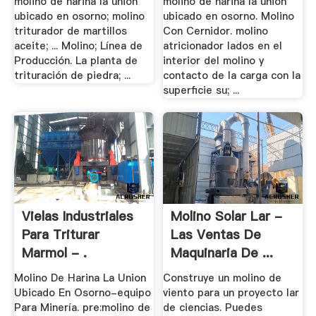
molino de harina la union
molino de harina la union
ubicado en osorno; molino
ubicado en osorno. Molino
triturador de martillos
Con Cernidor. molino
aceite; ... Molino; Línea de
atricionador lados en el
Producción. La planta de
interior del molino y
trituración de piedra; ...
contacto de la carga con la
superficie su; ...
Vielas Industriales
Molino Solar Lar -
Para Triturar
Las Ventas De
Marmol - .
Maquinaria De ...
Molino De Harina La Union
Construye un molino de
Ubicado En Osorno-equipo
viento para un proyecto lar
Para Minería. pre:molino de
de ciencias. Puedes