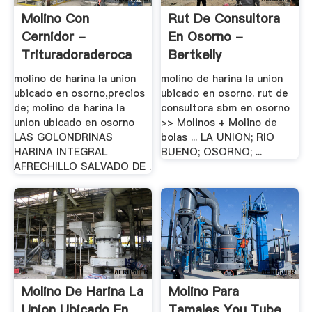
Molino Con
Rut De Consultora
Cernidor -
En Osorno -
Trituradoraderoca
Bertkelly
molino de harina la union
molino de harina la union
ubicado en osorno,precios
ubicado en osorno. rut de
de; molino de harina la
consultora sbm en osorno
union ubicado en osorno
>> Molinos + Molino de
LAS GOLONDRINAS
bolas ... LA UNION; RIO
HARINA INTEGRAL
BUENO; OSORNO; ...
AFRECHILLO SALVADO DE .
Molino De Harina La
Molino Para
Union Ubicado En
Tamales You Tube