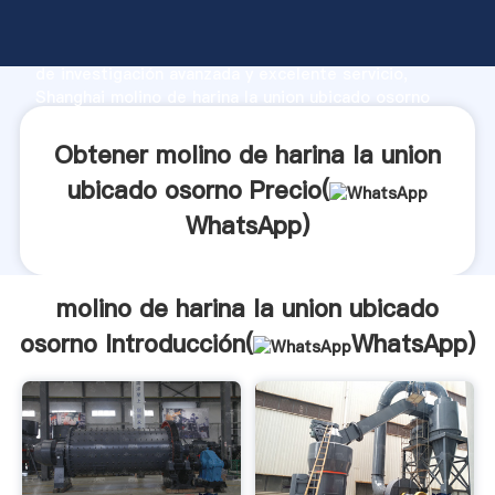
molino de harina la union ubicado osorno fabricante
Agarrando fuerte capacidad de producción, fuerza
de investigación avanzada y excelente servicio,
Shanghai molino de harina la union ubicado osorno
proveedor crea el valor y aporta valores a todos los
clientes.
Obtener molino de harina la union
ubicado osorno Precio(
WhatsApp
)
molino de harina la union ubicado
osorno Introducción(
WhatsApp
)