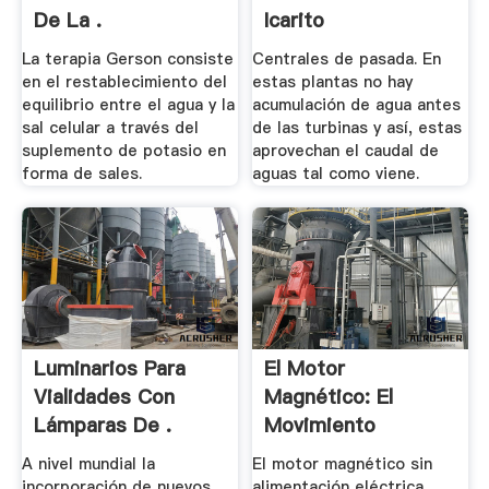
De La .
Icarito
La terapia Gerson consiste
Centrales de pasada. En
en el restablecimiento del
estas plantas no hay
equilibrio entre el agua y la
acumulación de agua antes
sal celular a través del
de las turbinas y así, estas
suplemento de potasio en
aprovechan el caudal de
forma de sales.
aguas tal como viene.
Luminarios Para
El Motor
Vialidades Con
Magnético: El
Lámparas De .
Movimiento
Perpetuo .
A nivel mundial la
El motor magnético sin
incorporación de nuevos
alimentación eléctrica