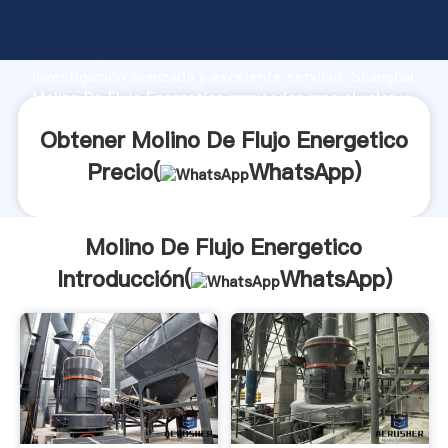
Molino De Flujo Energetico fabricante Agarrando
fuerte capacidad de producción, fuerza de
investigación avanzada y excelente servicio, Shanghai
Molino De Flujo Energetico proveedor crea el valor y
aporta valores a todos los clientes.
Obtener Molino De Flujo Energetico
Precio(
WhatsApp
)
Molino De Flujo Energetico
Introducción(
WhatsApp
)