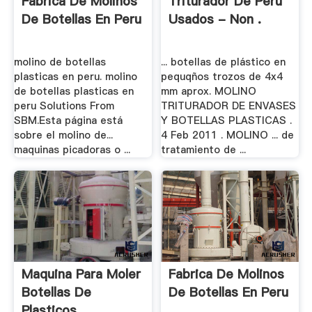
Fabrica De Molinos
Triturador De Peru
De Botellas En Peru
Usados - Non .
molino de botellas
... botellas de plástico en
plasticas en peru. molino
pequqños trozos de 4x4
de botellas plasticas en
mm aprox. MOLINO
peru Solutions From
TRITURADOR DE ENVASES
SBM.Esta página está
Y BOTELLAS PLASTICAS .
sobre el molino de...
4 Feb 2011 . MOLINO ... de
maquinas picadoras o ...
tratamiento de ...
Maquina Para Moler
Fabrica De Molinos
Botellas De
De Botellas En Peru
Plasticos