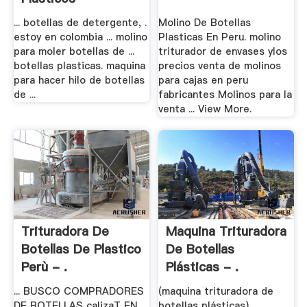
... botellas de detergente, .
Molino De Botellas
estoy en colombia ... molino
Plasticas En Peru. molino
para moler botellas de ...
triturador de envases ylos
botellas plasticas. maquina
precios venta de molinos
para hacer hilo de botellas
para cajas en peru
de ...
fabricantes Molinos para la
venta ... View More.
Trituradora De
Maquina Trituradora
Botellas De Plastico
De Botellas
Perù - .
Plásticas - .
... BUSCO COMPRADORES
(maquina trituradora de
DE BOTELLAS calizaT EN
botellas plásticas)