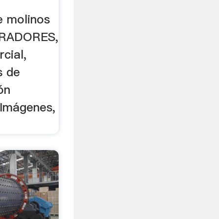
 molinos
MPRADORES,
cial,
s de
ón
 Imágenes,