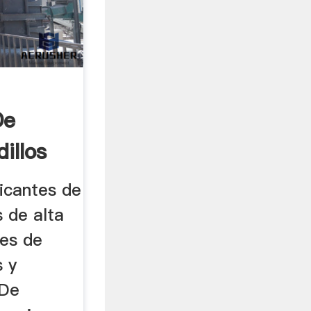
De
illos
icantes de
 de alta
res de
s y
 De