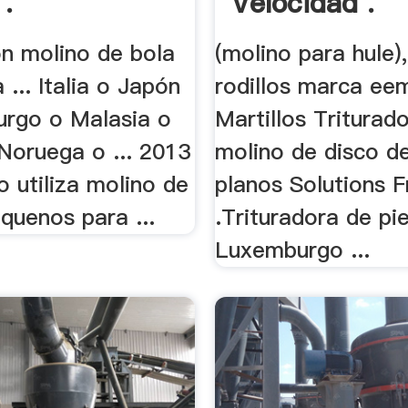
 .
Velocidad .
on molino de bola
(molino para hule)
 ... Italia o Japón
rodillos marca eem
rgo o Malasia o
Martillos Triturado
Noruega o ... 2013
molino de disco d
o utiliza molino de
planos Solutions 
equenos para ...
.Trituradora de pi
Luxemburgo ...