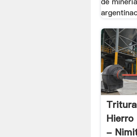
de minería
argentinac
Tritur
Hierro
- Nimi