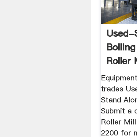
Used-
Bollin
Roller 
Equipment 
trades Us
Stand Alon
Submit a q
Roller Mil
2200 for 