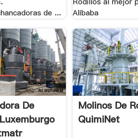
.
Rodillos al mejor 
hancadoras de ...
Alibaba
adora De
Molinos De Ro
 Luxemburgo
QuimiNet
tmatr