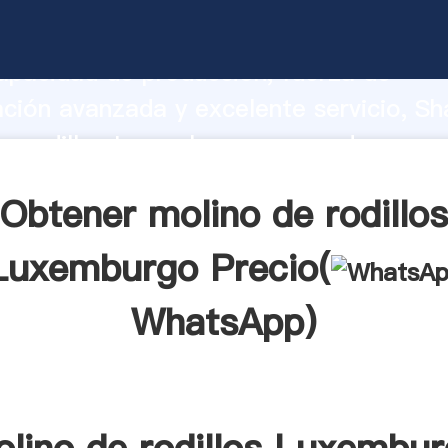
e rodillos Luxemburgo fabricante Agar
apacidad de producción, fuerza de
ación avanzada y excelente servicio, Sh
e rodillos Luxemburgo proveedor crea e
 valores a todos los clientes.
Obtener molino de rodillos
Luxemburgo Precio(
WhatsApp
)