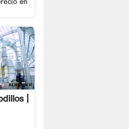
precio en
dillos |