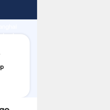
rando
anghai
l valor