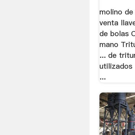
molino de 
venta lla
de bolas 
mano Trit
... de tri
utilizados
...