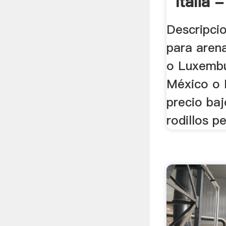
Italia -
Descripci
para arena
o Luxembu
México o 
precio baj
rodillos p