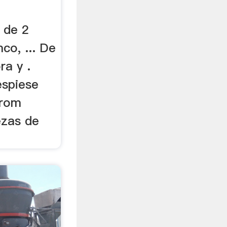
, de 2
co, ... De
ra y .
espiese
From
ezas de