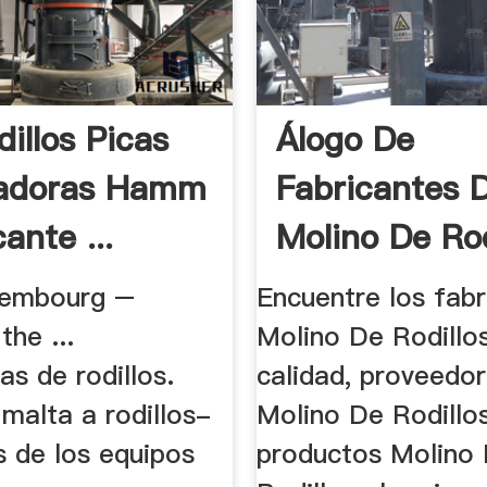
illos Picas
Álogo De
adoras Hamm
Fabricantes 
cante ...
Molino De Rod
De .
xembourg –
Encuentre los fabr
the ...
Molino De Rodillos
s de rodillos.
calidad, proveedo
malta a rodillos-
Molino De Rodillo
s de los equipos
productos Molino