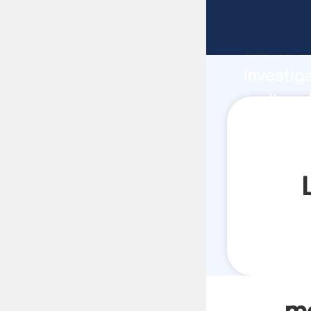
molino d
fuerte c
investig
molino d
y aporta