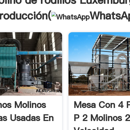
lino de rodillos Luxembu
troducción(
WhatsA
os Molinos
Mesa Con 4 R
as Usadas En
P 2 Molinos 