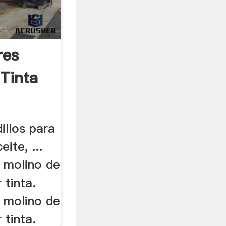
res
 Tinta
illos para
eite, ...
3 molino de
 tinta.
3 molino de
 tinta.