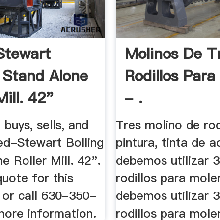
Stewart
Molinos De T
g Stand Alone
Rodillos Para
Mill. 42"
- .
buys, sells, and
Tres molino de rod
ed-Stewart Bolling
pintura, tinta de ac
e Roller Mill. 42".
debemos utilizar 
uote for this
rodillos para moler
l or call 630-350-
debemos utilizar 
more information.
rodillos para moler