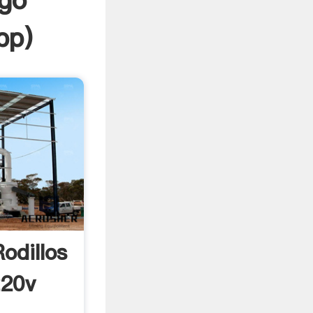
rgo
pp
)
odillos
220v