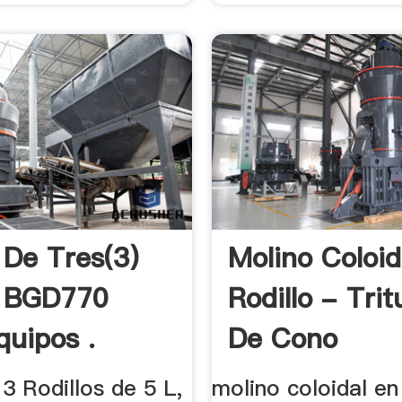
 De Tres(3)
Molino Coloid
o BGD770
Rodillo - Tri
uipos .
De Cono
3 Rodillos de 5 L,
molino coloidal en