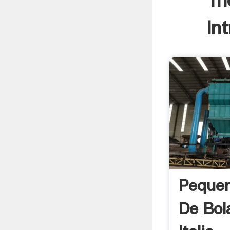
mo
In
Pequen
De Bol