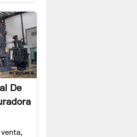
al De
turadora
 venta,