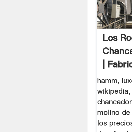
Los Rod
Chanc
| Fabri
hamm, lu
wikipedia, 
chancadora
molino de 
los precio